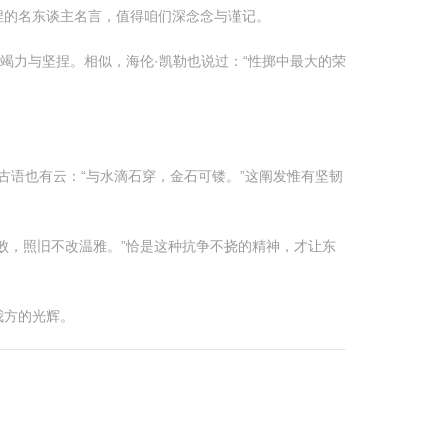
捏的名东谈主名言，值得咱们深念念与谨记。
竭力与坚捏。相似，海伦·凯勒也说过：“性掷中最大的荣
古语也有云：“与水滴石穿，金石可镂。”这阐发惟有坚韧
败，照旧不改温雅。”恰是这种抗争不挠的精神，才让东
我方的光辉。