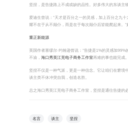
坚捏，是告捷路上不成或缺的品性。好多伟大的东谈主
爱迪生曾说：“天才是百分之一的灵感，加上百分之九十
耀不在于从不颠仆，而是在于每次颠仆后皆能爬起来。”
重正新能源
英国作者塞缪尔·约翰逊曾说：“告捷是1%的灵感加99
不渝，
海口秀英江芜电子商务工作室
再难的事也能完成
坚捏不仅是一种气派，更是一种信念。它让咱们在窘境中
谈主类不休冲突自我，创造名胜。
总之海口秀英江芜电子商务工作室，坚捏是通往告捷的
名言
谈主
坚捏