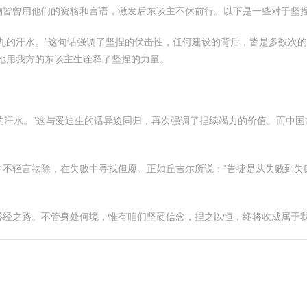
物皆曾用他们的资格和言语，激发后东谈主不休前行。以下是一些对于坚
九的汗水。”这句话强调了坚捏的伏击性，任何建设的背后，皆是多数次的
她用我方的东谈主生诠释了坚捏的力量。
%的汗水。”这与爱迪生的话异途同归，再次强调了捏续竭力的价值。而中国
。
不轻言祛除，在失败中寻找但愿。正如丘吉尔所说：“告捷是从失败到失
必经之路。不管身处何境，惟有咱们坚硬信念，捏之以恒，终将收成属于